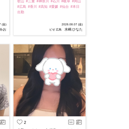
歌山
#三重
#神奈川
#石川
#岐阜
#岡山
#広島
#香川
#高知
#愛媛
#仙台
#本日
出勤
7 (金)
2026.08.07 (金)
 みお
水嶋 ひなた
ビゼ 広島
2