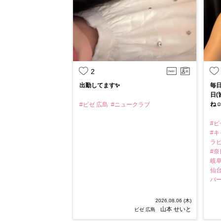
2
出勤してます✨
毎日
日(
ね☺️
#ビゼ 広島
#ニュークラブ
#ビ
#
ラ
#
岐
仙
バ
2026.08.06 (木)
山本 せいと
ビゼ 広島