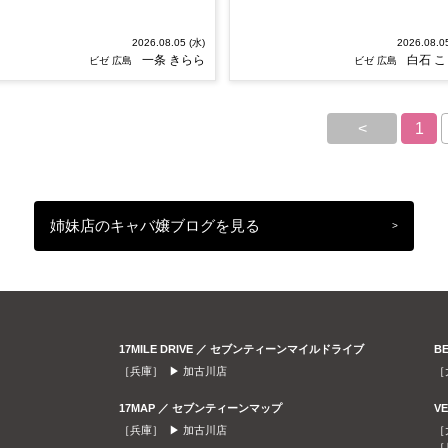
2026.08.05 (水)
2026.08.0
一条 きらら
白石 
ビゼ 広島
ビゼ 広島
<
1
姉妹店のキャバ嬢ブログを見る
>
17MILE DRIVE ／ セブンティーンマイルドライブ
B
［兵庫］ ▶
加古川店
［
17MAP ／ セブンティーンマップ
V
［兵庫］ ▶
加古川店
［
［