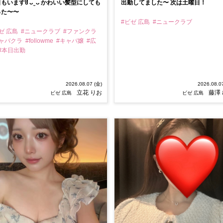
もいますჱ̒ ᴗ ̫ ᴗ かわいい髪型にしても
出勤してました〜 次は土曜日！
った〜〜
#ビゼ 広島
#ニュークラブ
ゼ 広島
#ニュークラブ
#ファンクラ
キャバクラ
#followme
#キャバ嬢
#広
#本日出勤
2026.08.07 (金)
2026.08.0
立花 りお
藤澤
ビゼ 広島
ビゼ 広島