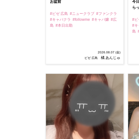
お盆前
今日
ら
#ビゼ 広島
#ニュークラブ
#ファンクラ
#キャバクラ
#followme
#キャバ嬢
#広
#ビ
島
#本日出勤
#
島
2026.08.07 (金)
橘 あんじゅ
ビゼ 広島