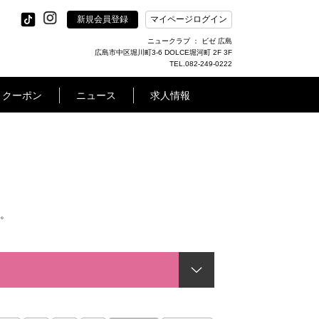
新規会員登録
マイページログイン
ニュークラブ ： ビゼ 広島
広島市中区堀川町3-6 DOLCE堀河町 2F 3F
TEL.082-249-0222
クーポン
ニュース
求人情報
。