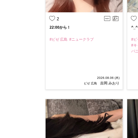
2
22:00から！
^_^
#ビゼ 広島
#ニュークラブ
#ビ
#
バ
2026.08.06 (木)
吉岡 みおり
ビゼ 広島