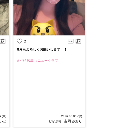
2
8月もよろしくお願いします！！
#ビゼ 広島
#ニュークラブ
6 (木)
2026.08.05 (水)
せいと
吉岡 みおり
ビゼ 広島