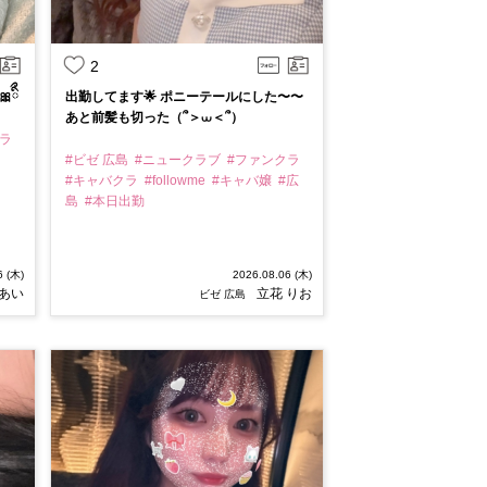
2
ིྀ
出勤してます🌟 ポニーテールにした〜〜
あと前髪も切った（՞＞‎⩊＜՞）
クラ
#ビゼ 広島
#ニュークラブ
#ファンクラ
#キャバクラ
#followme
#キャバ嬢
#広
島
#本日出勤
6 (木)
2026.08.06 (木)
 あい
立花 りお
ビゼ 広島