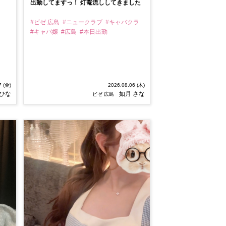
出勤してますっ！ 灯篭流ししてきました
#ビゼ 広島
#ニュークラブ
#キャバクラ
#キャバ嬢
#広島
#本日出勤
7 (金)
2026.08.06 (木)
 ひな
如月 さな
ビゼ 広島