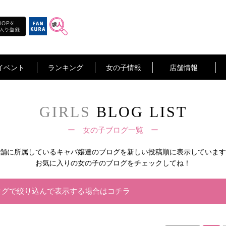
イベント
ランキング
女の子情報
店舗情報
GIRLS
BLOG LIST
ー 女の子ブログ一覧 ー
舗に所属しているキャバ嬢達の
ブログを新しい投稿順に表示しています
お気に入りの女の子のブログをチェックしてね！
タグで絞り込んで表示する場合はコチラ