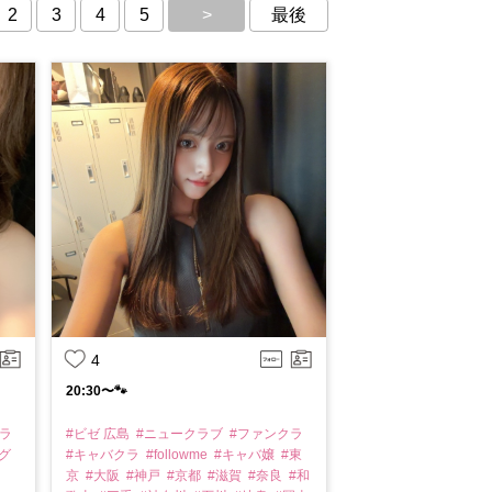
2
3
4
5
>
最後
4
20:30〜🐾
クラ
#ビゼ 広島
#ニュークラブ
#ファンクラ
グ
#キャバクラ
#followme
#キャバ嬢
#東
京
#大阪
#神戸
#京都
#滋賀
#奈良
#和