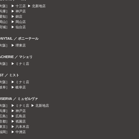
大阪］ ▶
十三店
▶
北新地店
兵庫］ ▶
神戸店
愛知］ ▶
錦店
岡山］ ▶
岡山店
宮城］ ▶
仙台店
ONYTAIL ／ ポニーテール
大阪］ ▶
堺東店
ACHERIE ／ マシェリ
大阪］ ▶
ミナミ店
IST ／ ミスト
大阪］ ▶
ミナミ店
岐阜］ ▶
岐阜店
USERVA ／ ミュゼルヴァ
大阪］ ▶
ミナミ店
▶
北新地店
兵庫］ ▶
神戸店
広島］ ▶
広島店
京都］ ▶
祇園店
東京］ ▶
六本木店
福岡］ ▶
中洲店