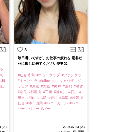
3
毎日暑いですが、お仕事の疲れを 是非ビ
ゼに癒しに来てください🩵💙🥰
クラ
東
#ビゼ 広島
#ニュークラブ
#ファンクラ
#和
#キャバクラ
#followme
#キャバ嬢
#グ
岡山
ラビア
#東京
#大阪
#神戸
#京都
#滋賀
#奈良
#和歌山
#三重
#神奈川
#石川
#
岐阜
#岡山
#広島
#香川
#高知
#愛媛
#
仙台
#本日出勤
#バニーガール
#バニー
バー
#バニー
#バー
3 (木)
2026.07.23 (木)