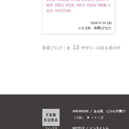
岐阜
#岡山
#広島
#香川
#高知
#愛媛
#
仙台
#本日出勤
2026.07.22 (水)
水嶋 ひなた
ビゼ 広島
13
新着ブログ：全
件中1～13名を表示中
ARUNODE ／ ある夜、ビルの片隅で
［大阪］ ▶
ミナミ店
INTITLE ／ インタイトル