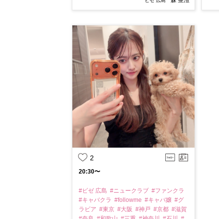
森 亜澄
ビゼ 広島
2
20:30〜
#ビゼ 広島
#ニュークラブ
#ファンクラ
#キャバクラ
#followme
#キャバ嬢
#グ
ラビア
#東京
#大阪
#神戸
#京都
#滋賀
#奈良
#和歌山
#三重
#神奈川
#石川
#