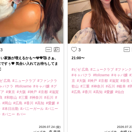
3
3
い家族が増えるかも〜🩵💙🥰 さぁ、
21:00〜
ですぅ💖 気合い入れてお待ちしてま

#ビゼ 広島
#ニュークラブ
#ファン
#キャバクラ
#followme
#キャバ嬢
#
ゼ 広島
#ニュークラブ
#ファンクラ
京
#大阪
#神戸
#京都
#滋賀
#奈良
キャバクラ
#followme
#キャバ嬢
#グ
歌山
#三重
#神奈川
#石川
#岐阜
#
ビア
#東京
#大阪
#神戸
#京都
#滋賀
#広島
#香川
#高知
#愛媛
#仙台
奈良
#和歌山
#三重
#神奈川
#石川
#
阜
#岡山
#広島
#香川
#高知
#愛媛
#
台
#本日出勤
#バニーガール
#バニー
ー
#バニー
#バー
2026.07.24 (金)
2026.07.2