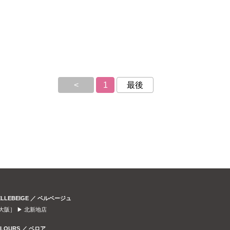
<
1
最後
ELLEBEIGE ／ ベルベージュ
大阪］ ▶
北新地店
ELOURS ／ ベロア