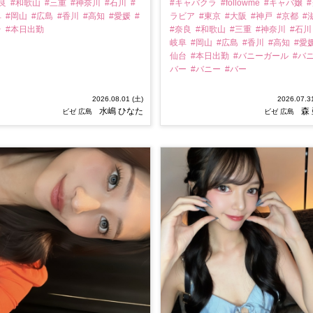
奈良
#和歌山
#三重
#神奈川
#石川
#
#キャバクラ
#followme
#キャバ嬢
#
阜
#岡山
#広島
#香川
#高知
#愛媛
#
ラビア
#東京
#大阪
#神戸
#京都
#
台
#本日出勤
#奈良
#和歌山
#三重
#神奈川
#石
岐阜
#岡山
#広島
#香川
#高知
#愛
仙台
#本日出勤
#バニーガール
#バ
バー
#バニー
#バー
2026.08.01 (土)
2026.07.3
水嶋 ひなた
森
ビゼ 広島
ビゼ 広島