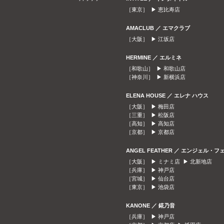
［東京］ ▶
恵比寿店
AMACLUB ／ エマクラブ
［大阪］ ▶
江坂店
HERMINE ／ エルミネ
［和歌山］ ▶
和歌山店
［神奈川］ ▶
新横浜店
ELENA HOUSE ／ エレナ ハウス
［大阪］ ▶
梅田店
［三重］ ▶
松阪店
［高知］ ▶
高知店
［京都］ ▶
京都店
ANGEL FEATHER ／ エンジェル・フ
［大阪］ ▶
ミナミ店
▶
北新地店
［兵庫］ ▶
神戸店
［宮城］ ▶
仙台店
［東京］ ▶
池袋店
KANONE ／ 錵乃音
［兵庫］ ▶
神戸店