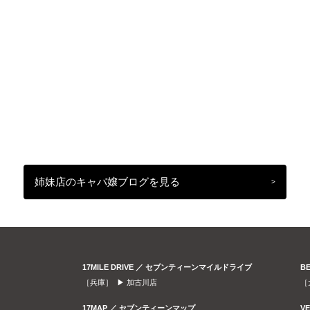
姉妹店のキャバ嬢ブログを見る
>
17MILE DRIVE ／ セブンティーンマイルドライブ
B
［兵庫］ ▶
加古川店
［
17MAP ／ セブンティーンマップ
V