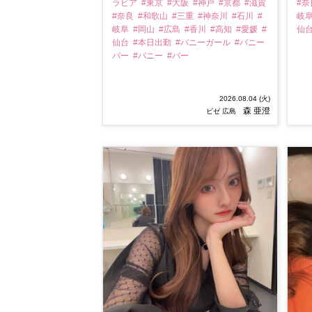
ラビア
#東京
#大阪
#神戸
#京都
#滋賀
#
#奈良
#和歌山
#三重
#神奈川
#石川
#
岐
岐阜
#岡山
#広島
#香川
#高知
#愛媛
#
仙
仙台
#本日出勤
#バニーガール
#バニー
バー
#バニー
#バー
2026.08.04 (火)
森 亜澄
ビゼ 広島