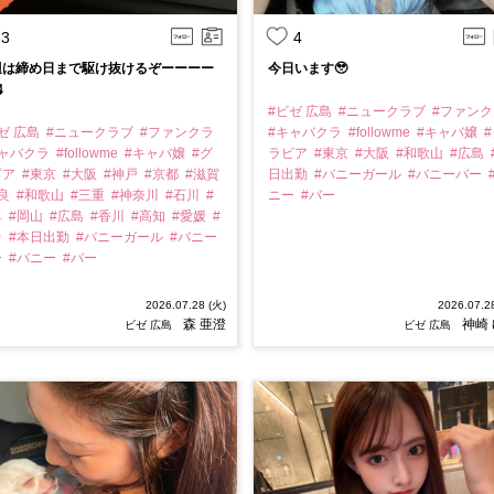
3
4
週は締め日まで駆け抜けるぞーーーー
今日います🥹

#ビゼ 広島
#ニュークラブ
#ファン
ゼ 広島
#ニュークラブ
#ファンクラ
#キャバクラ
#followme
#キャバ嬢
#
キャバクラ
#followme
#キャバ嬢
#グ
ラビア
#東京
#大阪
#和歌山
#広島
ビア
#東京
#大阪
#神戸
#京都
#滋賀
日出勤
#バニーガール
#バニーバー
奈良
#和歌山
#三重
#神奈川
#石川
#
ニー
#バー
阜
#岡山
#広島
#香川
#高知
#愛媛
#
台
#本日出勤
#バニーガール
#バニー
ー
#バニー
#バー
2026.07.28 (火)
2026.07.2
森 亜澄
神崎
ビゼ 広島
ビゼ 広島