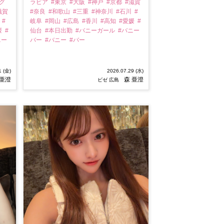
グ
ラビア
#東京
#大阪
#神戸
#京都
#滋賀
滋賀
#奈良
#和歌山
#三重
#神奈川
#石川
#
川
#
岐阜
#岡山
#広島
#香川
#高知
#愛媛
#
媛
#
仙台
#本日出勤
#バニーガール
#バニー
ニー
バー
#バニー
#バー
1 (金)
2026.07.29 (水)
 亜澄
森 亜澄
ビゼ 広島