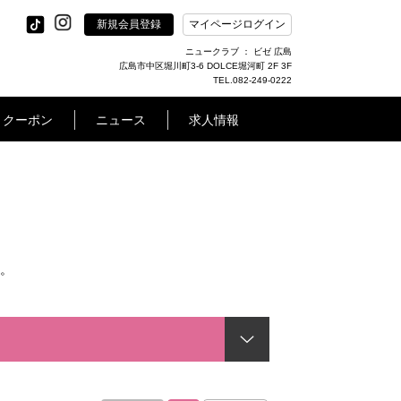
新規会員登録
マイページログイン
ニュークラブ ： ビゼ 広島
広島市中区堀川町3-6 DOLCE堀河町 2F 3F
TEL.082-249-0222
クーポン
ニュース
求人情報
。