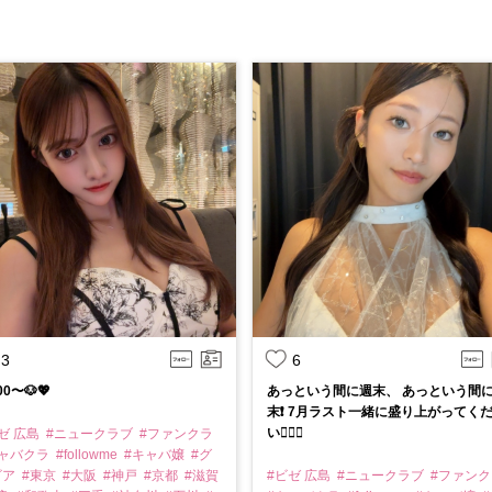
3
6
00〜🐶💖
あっという間に週末、 あっという間
末❗️ 7月ラスト一緒に盛り上がってく
い❤️‍🔥🥰
ゼ 広島
#ニュークラブ
#ファンクラ
キャバクラ
#followme
#キャバ嬢
#グ
ビア
#東京
#大阪
#神戸
#京都
#滋賀
#ビゼ 広島
#ニュークラブ
#ファン