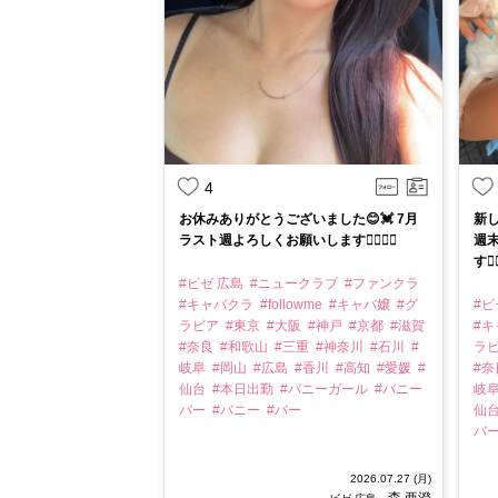
4
お休みありがとうございました😊💓 7月
新し
ラスト週よろしくお願いします🙇‍♀️❤️‍🔥
週末
す❤️‍
#ビゼ 広島
#ニュークラブ
#ファンクラ
#キャバクラ
#followme
#キャバ嬢
#グ
#ビ
ラビア
#東京
#大阪
#神戸
#京都
#滋賀
#
#奈良
#和歌山
#三重
#神奈川
#石川
#
ラ
岐阜
#岡山
#広島
#香川
#高知
#愛媛
#
#
仙台
#本日出勤
#バニーガール
#バニー
岐
バー
#バニー
#バー
仙
バ
2026.07.27 (月)