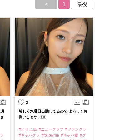
<
1
最後
3
に月
珍しく水曜日出勤してるので よろしくお
ださ
願いします🙇‍♀️❤️‍🔥
#ビゼ 広島
#ニュークラブ
#ファンクラ
クラ
#キャバクラ
#followme
#キャバ嬢
#グ