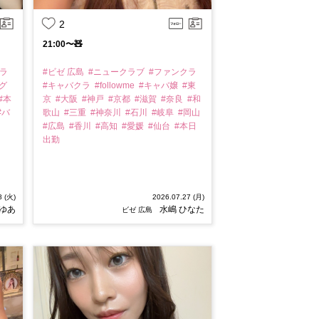
2
21:00〜🧸
クラ
#ビゼ 広島
#ニュークラブ
#ファンクラ
グ
#キャバクラ
#followme
#キャバ嬢
#東
#本
京
#大阪
#神戸
#京都
#滋賀
#奈良
#和
#バ
歌山
#三重
#神奈川
#石川
#岐阜
#岡山
#広島
#香川
#高知
#愛媛
#仙台
#本日
出勤
8 (火)
2026.07.27 (月)
 ゆあ
水嶋 ひなた
ビゼ 広島