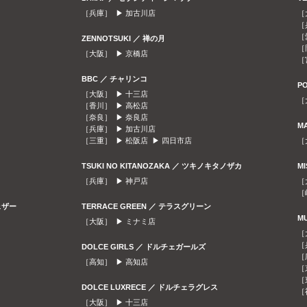
［兵庫］ ▶
加古川店
［
［
［
ZENNOTSUKI ／ 禅の月
［
［大阪］ ▶
京橋店
［
BBC ／ チャリンコ
P
［大阪］ ▶
十三店
［
［香川］ ▶
高松店
［奈良］ ▶
奈良店
M
［兵庫］ ▶
加古川店
［三重］ ▶
松阪店
▶
四日市店
［
TSUKI NO KITANOZAKA ／ ツキノキタノザカ
M
［兵庫］ ▶
神戸店
［
［
ェザー
TERRACE GREEN ／ テラスグリーン
M
［大阪］ ▶
ミナミ店
［
［
DOLCE GIRLS ／ ドルチェガールズ
［
［高知］ ▶
高知店
［
［
DOLCE LUXRECE ／ ドルチェラグレス
［
［大阪］ ▶
十三店