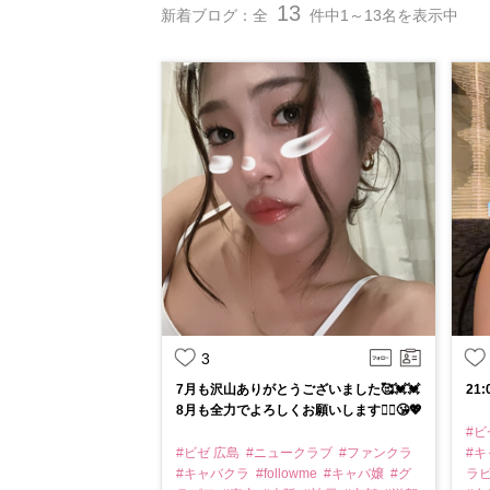
13
新着ブログ：全
件中1～13名を表示中
3
7月も沢山ありがとうございました🥰💓💓
21:
8月も全力でよろしくお願いします🙇‍♀️😘💖
#ビ
#ビゼ 広島
#ニュークラブ
#ファンクラ
#
#キャバクラ
#followme
#キャバ嬢
#グ
ラ