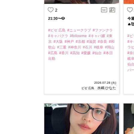
2
21:30〜🐶
今
🔥
#ビゼ 広島
#ニュークラブ
#ファンクラ
#キャバクラ
#followme
#キャバ嬢
#東
#ビ
京
#大阪
#神戸
#京都
#滋賀
#奈良
#和
#
歌山
#三重
#神奈川
#石川
#岐阜
#岡山
ラ
#広島
#香川
#高知
#愛媛
#仙台
#本日
#
出勤
岐
仙
バ
2026.07.28 (火)
水嶋 ひなた
ビゼ 広島