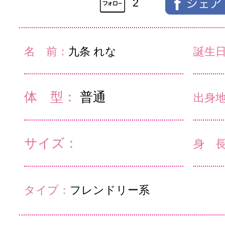
2
名 前：
九条 れな
誕生
体 型：
普通
出身
サイズ：
身 
タイプ：
フレンドリー系